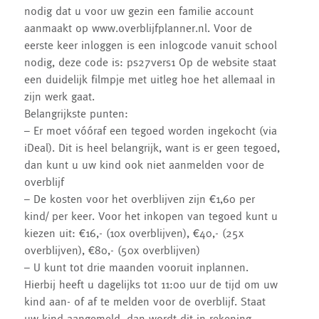
nodig dat u voor uw gezin een familie account
aanmaakt op www.overblijfplanner.nl. Voor de
eerste keer inloggen is een inlogcode vanuit school
nodig, deze code is: ps27vers1 Op de website staat
een duidelijk filmpje met uitleg hoe het allemaal in
zijn werk gaat.
Belangrijkste punten:
– Er moet vóóraf een tegoed worden ingekocht (via
iDeal). Dit is heel belangrijk, want is er geen tegoed,
dan kunt u uw kind ook niet aanmelden voor de
overblijf
– De kosten voor het overblijven zijn €1,60 per
kind/ per keer. Voor het inkopen van tegoed kunt u
kiezen uit: €16,- (10x overblijven), €40,- (25x
overblijven), €80,- (50x overblijven)
– U kunt tot drie maanden vooruit inplannen.
Hierbij heeft u dagelijks tot 11:00 uur de tijd om uw
kind aan- of af te melden voor de overblijf. Staat
uw kind aangemeld, dan wordt dit in rekening