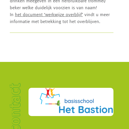
drinken meegeven in een herbruikbare trommel/
beker welke duidelijk voorzien is van naam!
In
het document ‘werkwijze overblijf’
vindt u meer
informatie met betrekking tot het overblijven.
contact